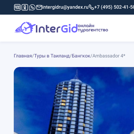
intergidru@yandex.ru
+7 (495) 502-41-5
Главная
/
Туры в Таиланд
/
Бангкок
/
Ambassador 4*