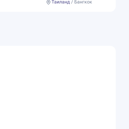
Таиланд
/ Бангкок