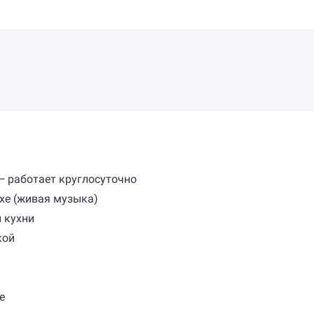
— работает круглосуточно
ухе (живая музыка)
 кухни
кой
е