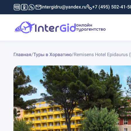
intergidru@yandex.ru
+7 (495) 502-41-5
Главная
/
Туры в Хорватию
/
Remisens Hotel Epidaurus (E