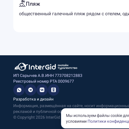
Пляж
общественный галечный пляж рядом с отелем, один
ИП Сарычев А.В.
ИНН 773708212883
Реестровый номер РТА 0009677
Разработка и дизайн
Информация, размещённая на сайте, носит информационный 
рекламой и публичной офертой.
Мы используем файлы cookie для
© Copyright
2026
InterGid Все права защищены.
условиями
Политики конфиденц