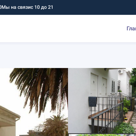
0
Мы на связи
с 10 до 21
Гла