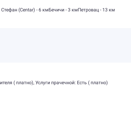
 Стефан (Centar) - 6 кмБечичи - 3 кмПетровац - 13 км
еля ( платно), Услуги прачечной: Есть ( платно)