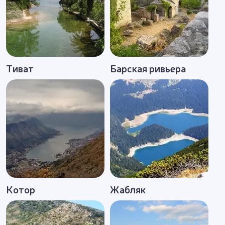
Тиват
Барская ривьера
Котор
Жабляк