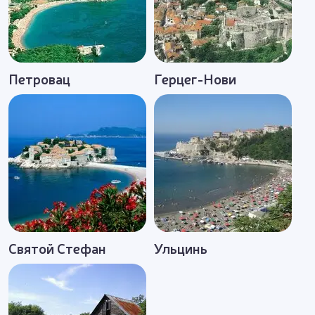
Петровац
Герцег-Нови
Святой Стефан
Ульцинь