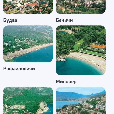
Будва
Бечичи
Рафаиловичи
Милочер