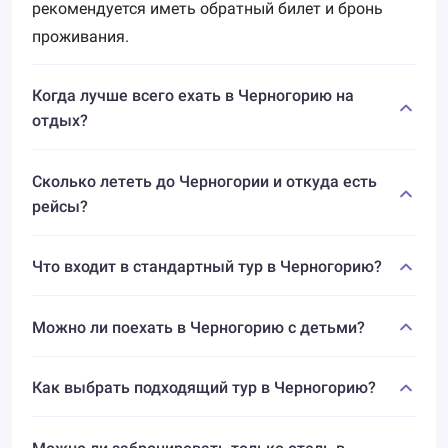
рекомендуется иметь обратный билет и бронь
возможность совместить отдых в Черногории с
проживания.
оздоровлением в многочисленных санаториях и
здравницах - Институте Игало, Златиборе, Бане
Когда лучше всего ехать в Черногорию на
Ковиляча. Уникальный климат страны в
отдых?
сочетании с особенностями природы позволяет
успешно лечить здесь кардиологические и
Сколько лететь до Черногории и откуда есть
неврологические заболевания, а также проводить
рейсы?
ряд программ и курсов по профилактике
различных недугов.
Что входит в стандартный тур в Черногорию?
В Черногории с каждым годом растёт
популярность экотуризма. Стать ближе к природе,
Можно ли поехать в Черногорию с детьми?
оставив насущные проблемы в шумном городе -
мечта многих отдыхающих. Велосипедные и
Как выбрать подходящий тур в Черногорию?
пешие маршруты по национальным паркам
Черногории оставят незабываемые впечатления и