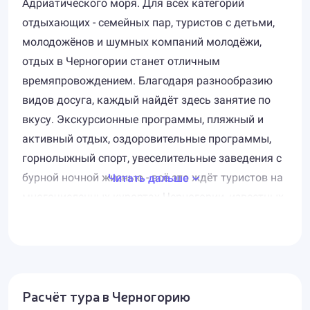
Адриатического моря. Для всех категорий
отдыхающих - семейных пар, туристов с детьми,
молодожёнов и шумных компаний молодёжи,
отдых в Черногории станет отличным
времяпровождением. Благодаря разнообразию
видов досуга, каждый найдёт здесь занятие по
вкусу. Экскурсионные программы, пляжный и
активный отдых, оздоровительные программы,
горнолыжный спорт, увеселительные заведения с
бурной ночной жизнью - всё это ждёт туристов на
Читать дальше
многочисленных курортах Черногории, известных
очень высоким уровнем сервиса.
Среди самых популярных курортов - город Будва,
который считается туристическим центром
страны и славится великолепными пляжами.
Расчёт тура в Черногорию
Здесь всегда шумно и весело, масса