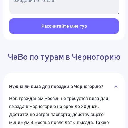
крупнейшим портом страны, поклонники
дайвинга увидят немало подводных
достопримечательностей - пещеры и затонувшие
корабли, коралловые рифы и стаи рыб.
Рассчитайте мне тур
Многочисленные каньоны Черногории, среди
которых каньон реки Тара, вошедший в список
всемирного наследия ЮНЕСКО, - это возможность
ЧаВо по турам в Черногорию
захватывающего спуска на каноэ и плотах, а
также азартная рыбалка.
В стране очень развит горнолыжный спорт. На
горнолыжных курортах Черногории (Жабляк,
Нужна ли виза для поездки в Черногорию?
Калашин, Копаоник), которые оборудованы в
Нет, гражданам России не требуется виза для
соответствии с европейскими требованиями,
въезда в Черногорию на срок до 30 дней.
одинаково комфортно будут себя чувствовать и
Достаточно загранпаспорта, действующего
новички, и горнолыжники со стажем.
минимум 3 месяца после даты выезда. Также
Многих путешественников привлекает