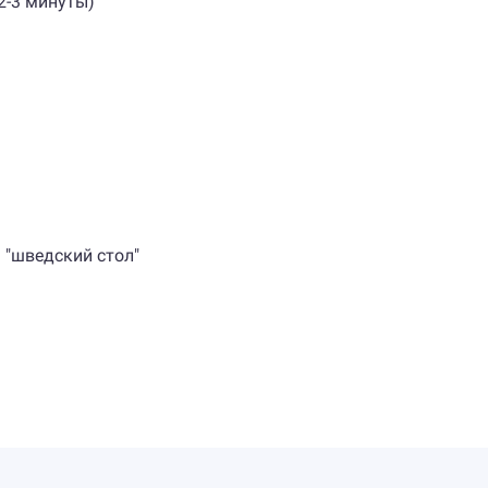
2-3 минуты)
 "шведский стол"