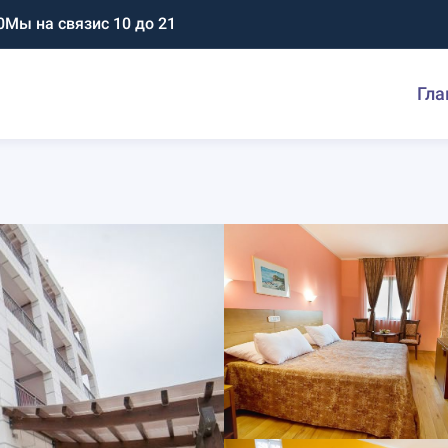
0
Мы на связи
с 10 до 21
Гла