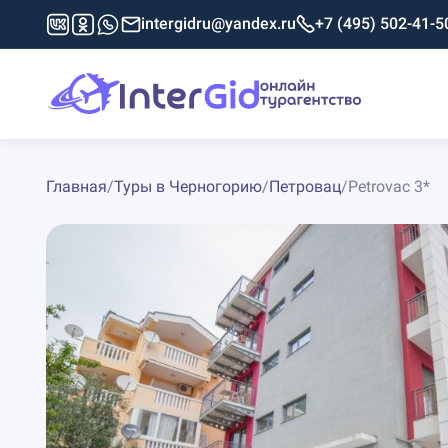
intergidru@yandex.ru
+7 (495) 502-41-5
Главная
/
Туры в Черногорию
/
Петровац
/
Petrovac 3*