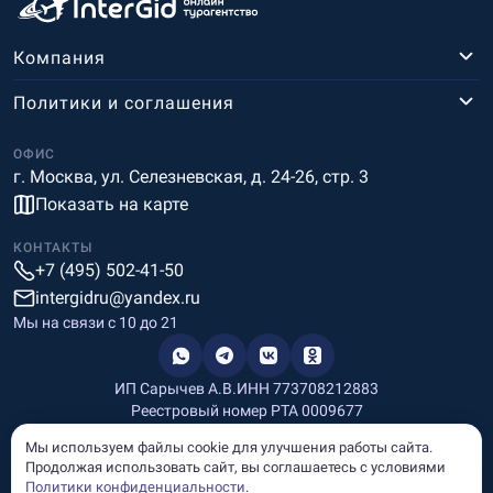
Компания
Политики и соглашения
ОФИС
г. Москва, ул. Селезневская, д. 24-26, стр. 3
Показать на карте
КОНТАКТЫ
+7 (495) 502-41-50
intergidru@yandex.ru
Мы на связи c 10 до 21
ИП Сарычев А.В.
ИНН 773708212883
Реестровый номер РТА 0009677
Разработка и дизайн
Мы используем файлы cookie для улучшения работы сайта.
Информация, размещённая на сайте, носит информационный
Продолжая использовать сайт, вы соглашаетесь с условиями
характер и не является рекламой и публичной офертой.
Политики конфиденциальности
.