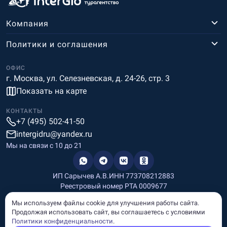
Компания
Политики и соглашения
ОФИС
г. Москва, ул. Селезневская, д. 24-26, стр. 3
Показать на карте
КОНТАКТЫ
+7 (495) 502-41-50
intergidru@yandex.ru
Мы на связи c 10 до 21
ИП Сарычев А.В.
ИНН 773708212883
Реестровый номер РТА 0009677
Разработка и дизайн
Мы используем файлы cookie для улучшения работы сайта.
Информация, размещённая на сайте, носит информационный
Продолжая использовать сайт, вы соглашаетесь с условиями
характер и не является рекламой и публичной офертой.
Политики конфиденциальности
.