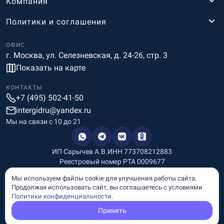
Компания
Политики и соглашения
ОФИС
г. Москва, ул. Селезневская, д. 24-26, стр. 3
Показать на карте
КОНТАКТЫ
+7 (495) 502-41-50
intergidru@yandex.ru
Мы на связи c 10 до 21
ИП Сарычев А.В.
ИНН 773708212883
Реестровый номер РТА 0009677
Разработка и дизайн
Мы используем файлы cookie для улучшения работы сайта.
Информация, размещённая на сайте, носит информационный
Продолжая использовать сайт, вы соглашаетесь с условиями
характер и не является рекламой и публичной офертой.
Политики конфиденциальности
.
© Copyright
InterGid Все права защищены.
Принять