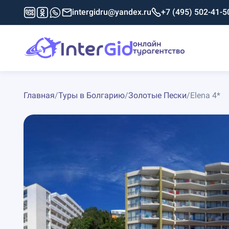
intergidru@yandex.ru
+7 (495) 502-41-5
Главная
/
Туры в Болгарию
/
Золотые Пески
/
Elena 4*