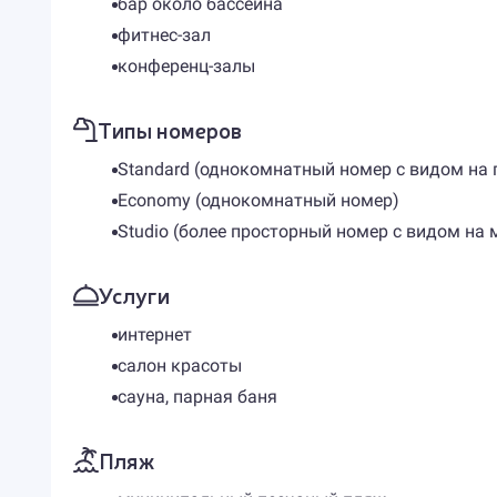
бар около бассейна
фитнес-зал
конференц-залы
Типы номеров
Standard (однокомнатный номер с видом на 
Economy (однокомнатный номер)
Studio (более просторный номер с видом на 
Услуги
интернет
салон красоты
сауна, парная баня
Пляж