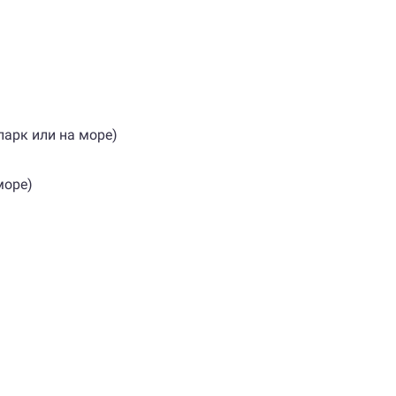
парк или на море)
море)