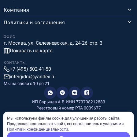
Компания
Политики и соглашения
ОФИС
г. Москва, ул. Селезневская, д. 24-26, стр. 3
Показать на карте
КОНТАКТЫ
+7 (495) 502-41-50
intergidru@yandex.ru
Мы на связи c 10 до 21
ИП Сарычев А.В.
ИНН 773708212883
Реестровый номер РТА 0009677
Разработка и дизайн
Мы используем файлы cookie для улучшения работы сайта.
Информация, размещённая на сайте, носит информационный
Продолжая использовать сайт, вы соглашаетесь с условиями
характер и не является рекламой и публичной офертой.
Политики конфиденциальности
.
© Copyright
InterGid Все права защищены.