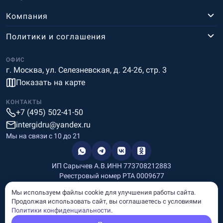
Компания
Политики и соглашения
ОФИС
г. Москва, ул. Селезневская, д. 24-26, стр. 3
Показать на карте
КОНТАКТЫ
+7 (495) 502-41-50
intergidru@yandex.ru
Мы на связи c 10 до 21
ИП Сарычев А.В.
ИНН 773708212883
Реестровый номер РТА 0009677
Разработка и дизайн
Мы используем файлы cookie для улучшения работы сайта.
Информация, размещённая на сайте, носит информационный
Продолжая использовать сайт, вы соглашаетесь с условиями
характер и не является рекламой и публичной офертой.
Политики конфиденциальности
.
© Copyright
InterGid Все права защищены.