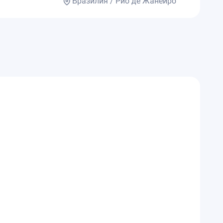
Бразилия / Рио де Жанейро