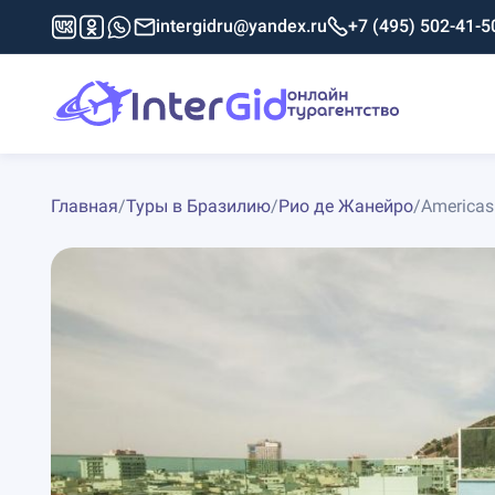
intergidru@yandex.ru
+7 (495) 502-41-5
Главная
/
Туры в Бразилию
/
Рио де Жанейро
/
Americas