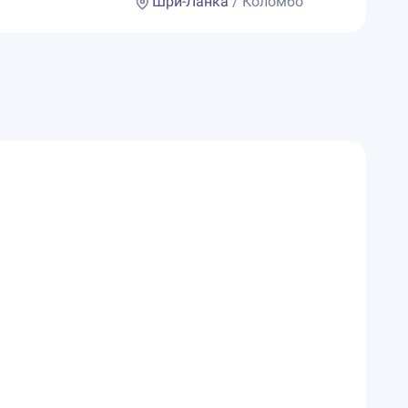
Шри-Ланка
/ Коломбо