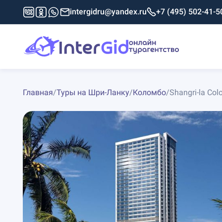
intergidru@yandex.ru
+7 (495) 502-41-5
Главная
/
Туры на Шри-Ланку
/
Коломбо
/
Shangri-la Co