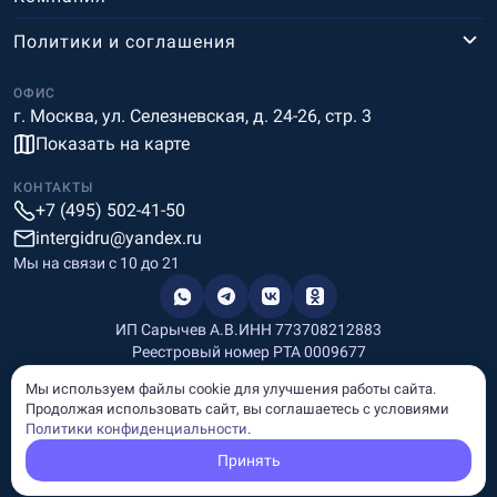
Политики и соглашения
ОФИС
г. Москва, ул. Селезневская, д. 24-26, стр. 3
Показать на карте
КОНТАКТЫ
+7 (495) 502-41-50
intergidru@yandex.ru
Мы на связи c 10 до 21
ИП Сарычев А.В.
ИНН 773708212883
Реестровый номер РТА 0009677
Разработка и дизайн
Мы используем файлы cookie для улучшения работы сайта.
Информация, размещённая на сайте, носит информационный
Продолжая использовать сайт, вы соглашаетесь с условиями
характер и не является рекламой и публичной офертой.
Политики конфиденциальности
.
© Copyright
InterGid Все права защищены.
Принять