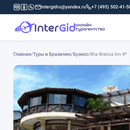
intergidru@yandex.ru
+7 (495) 502-41-5
Главная
/
Туры в Бразилию
/
Бузиос
/
Ilha Branca Inn 4*