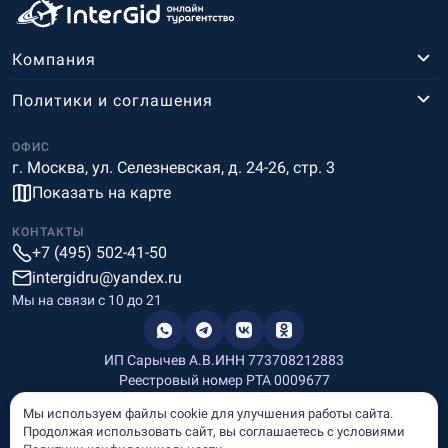
Компания
Политики и соглашения
ОФИС
г. Москва, ул. Селезневская, д. 24-26, стр. 3
Показать на карте
КОНТАКТЫ
+7 (495) 502-41-50
intergidru@yandex.ru
Мы на связи c 10 до 21
ИП Сарычев А.В.
ИНН 773708212883
Реестровый номер РТА 0009677
Разработка и дизайн
Мы используем файлы cookie для улучшения работы сайта.
Информация, размещённая на сайте, носит информационный
Продолжая использовать сайт, вы соглашаетесь с условиями
характер и не является рекламой и публичной офертой.