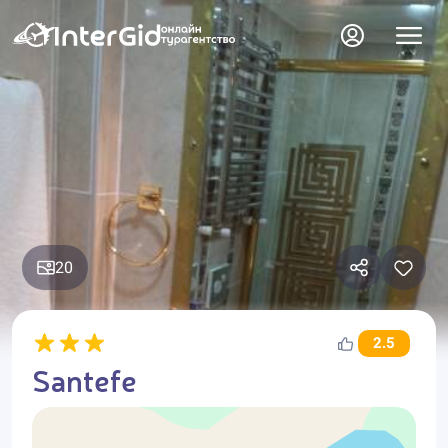
20
2.5
Santefe