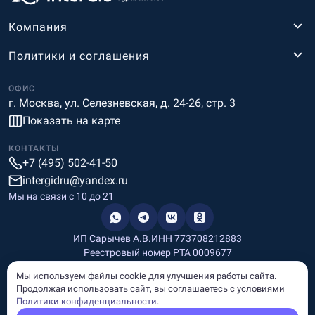
Компания
Политики и соглашения
ОФИС
г. Москва, ул. Селезневская, д. 24-26, стр. 3
Показать на карте
КОНТАКТЫ
+7 (495) 502-41-50
intergidru@yandex.ru
Мы на связи c 10 до 21
ИП Сарычев А.В.
ИНН 773708212883
Реестровый номер РТА 0009677
Разработка и дизайн
Мы используем файлы cookie для улучшения работы сайта.
Информация, размещённая на сайте, носит информационный
Продолжая использовать сайт, вы соглашаетесь с условиями
характер и не является рекламой и публичной офертой.
Политики конфиденциальности
.
© Copyright
InterGid Все права защищены.