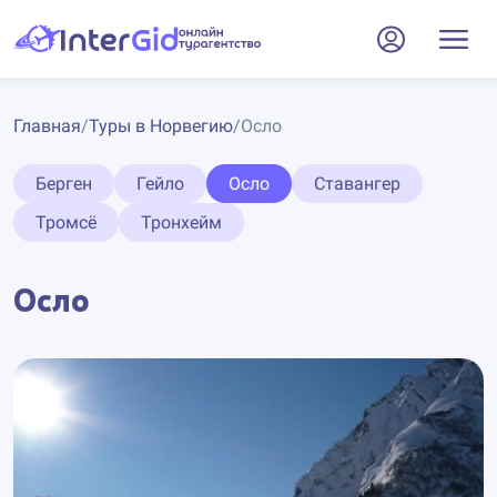
Главная
/
Туры в Норвегию
/
Осло
Берген
Гейло
Осло
Ставангер
Тромсё
Тронхейм
Осло