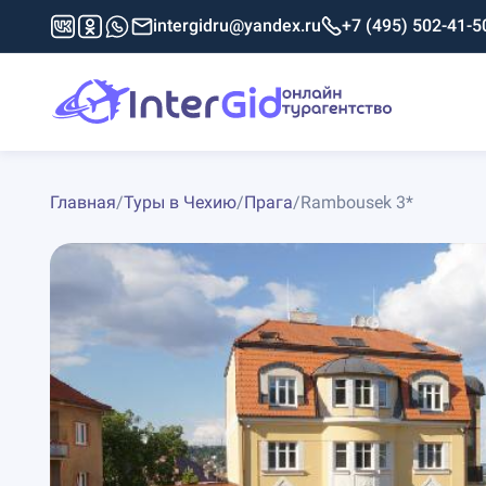
intergidru@yandex.ru
+7 (495) 502-41-5
Главная
/
Туры в Чехию
/
Прага
/
Rambousek 3*