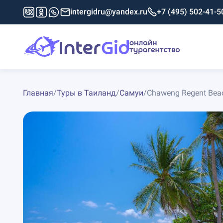
intergidru@yandex.ru
+7 (495) 502-41-5
Главная
/
Туры в Таиланд
/
Самуи
/
Chaweng Regent Beac