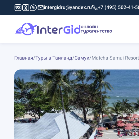
intergidru@yandex.ru
+7 (495) 502-41-5
Главная
/
Туры в Таиланд
/
Самуи
/
Matcha Samui Resort 