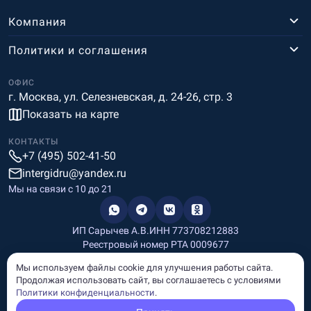
Компания
Политики и соглашения
ОФИС
г. Москва, ул. Селезневская, д. 24-26, стр. 3
Показать на карте
КОНТАКТЫ
+7 (495) 502-41-50
intergidru@yandex.ru
Мы на связи c 10 до 21
ИП Сарычев А.В.
ИНН 773708212883
Реестровый номер РТА 0009677
Разработка и дизайн
Мы используем файлы cookie для улучшения работы сайта.
Информация, размещённая на сайте, носит информационный
Продолжая использовать сайт, вы соглашаетесь с условиями
характер и не является рекламой и публичной офертой.
Политики конфиденциальности
.
© Copyright
InterGid Все права защищены.