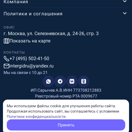
Компания
Политики и соглашения
ОФИС
г. Москва, ул. Селезневская, д. 24-26, стр. 3
Показать на карте
КОНТАКТЫ
+7 (495) 502-41-50
intergidru@yandex.ru
Мы на связи c 10 до 21
ИП Сарычев А.В.
ИНН 773708212883
Реестровый номер РТА 0009677
Разработка и дизайн
Мы используем файлы cookie для улучшения работы сайта.
Информация, размещённая на сайте, носит информационный
Продолжая использовать сайт, вы соглашаетесь с условиями
характер и не является рекламой и публичной офертой.
Политики конфиденциальности
.
© Copyright
InterGid Все права защищены.
Принять