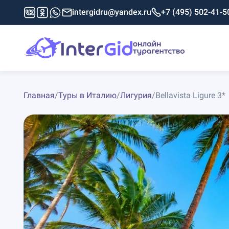
intergidru@yandex.ru
+7 (495) 502-41-5
Главная
/
Туры в Италию
/
Лигурия
/
Bellavista Ligure 3*