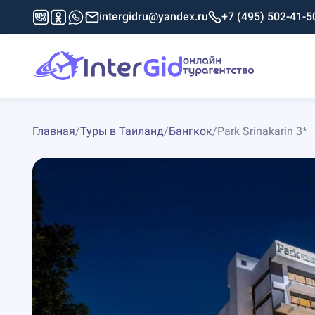
intergidru@yandex.ru
+7 (495) 502-41-5
Главная
/
Туры в Таиланд
/
Бангкок
/
Park Srinakarin 3*