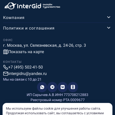
Компания
Политики и соглашения
ОФИС
г. Москва, ул. Селезневская, д. 24-26, стр. 3
Показать на карте
КОНТАКТЫ
+7 (495) 502-41-50
intergidru@yandex.ru
Мы на связи c 10 до 21
ИП Сарычев А.В.
ИНН 773708212883
Реестровый номер РТА 0009677
Разработка и дизайн
Мы используем файлы cookie для улучшения работы сайта.
Информация, размещённая на сайте, носит информационный
Продолжая использовать сайт, вы соглашаетесь с условиями