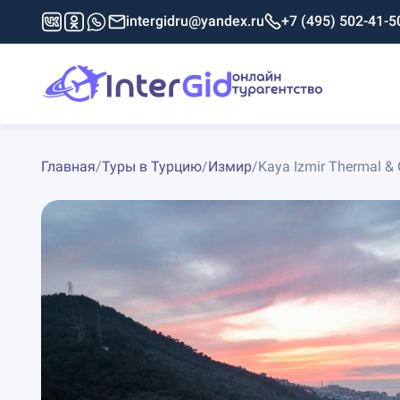
intergidru@yandex.ru
+7 (495) 502-41-5
Главная
/
Туры в Турцию
/
Измир
/
Kaya Izmir Thermal & 