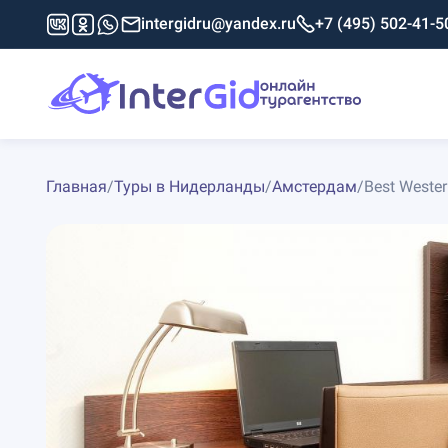
intergidru@yandex.ru
+7 (495) 502-41-5
Главная
/
Туры в Нидерланды
/
Амстердам
/
Best Wester