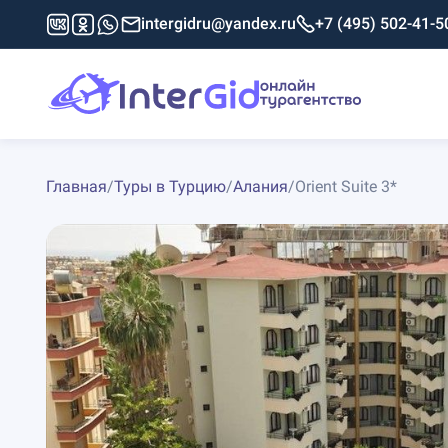
intergidru@yandex.ru
+7 (495) 502-41-5
Главная
/
Туры в Турцию
/
Алания
/
Orient Suite 3*