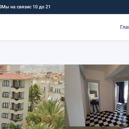
0
Мы на связи
с 10 до 21
Гла