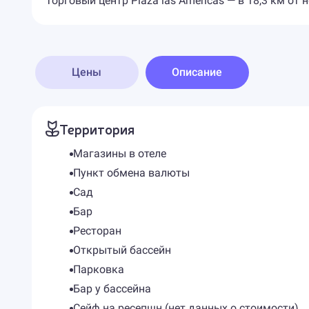
Торговый центр Plaza las Americas — в 18,3 км от н
Цены
Описание
Территория
Магазины в отеле
Пункт обмена валюты
Сад
Бар
Ресторан
Открытый бассейн
Парковка
Бар у бассейна
Сейф на ресепшн (нет данных о стоимости)