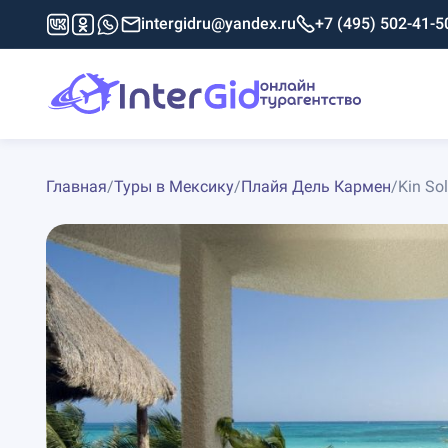
intergidru@yandex.ru
+7 (495) 502-41-5
Главная
/
Туры в Мексику
/
Плайя Дель Кармен
/
Kin Sol