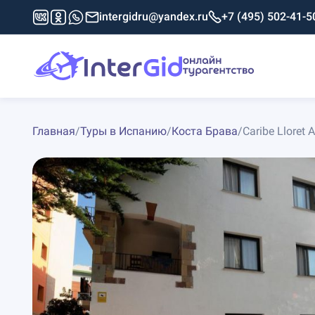
intergidru@yandex.ru
+7 (495) 502-41-5
Главная
/
Туры в Испанию
/
Коста Брава
/
Caribe Lloret 