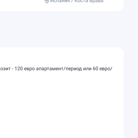
Испания / Коста Брава
позит - 120 евро апартамент/период или 60 евро/