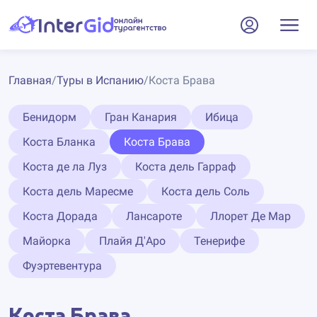
Главная
/
Туры в Испанию
/
Коста Брава
Бенидорм
Гран Канария
Ибица
Коста Бланка
Коста Брава
Коста де ла Луз
Коста дель Гарраф
Коста дель Маресме
Коста дель Соль
Коста Дорада
Лансароте
Ллорет Де Мар
Майорка
Плайя Д'Аро
Тенерифе
Фуэртевентура
Коста Брава