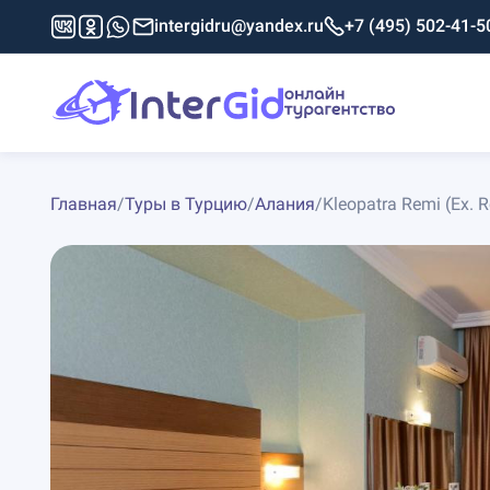
intergidru@yandex.ru
+7 (495) 502-41-5
Главная
/
Туры в Турцию
/
Алания
/
Kleopatra Remi (Ex. R