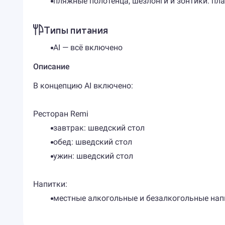
пляжные полотенца, шезлонги и зонтики: пл
Типы питания
AI — всё включено
Описание
В концепцию AI включено:
Ресторан Remi
завтрак: шведский стол
обед: шведский стол
ужин: шведский стол
Напитки:
местные алкогольные и безалкогольные нап