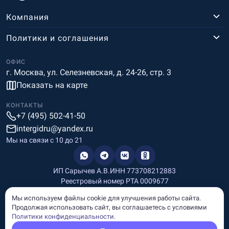
Компания
Политики и соглашения
ОФИС
г. Москва, ул. Селезневская, д. 24-26, стр. 3
Показать на карте
КОНТАКТЫ
+7 (495) 502-41-50
intergidru@yandex.ru
Мы на связи c 10 до 21
ИП Сарычев А.В.
ИНН 773708212883
Реестровый номер РТА 0009677
Разработка и дизайн
Мы используем файлы cookie для улучшения работы сайта.
Информация, размещённая на сайте, носит информационный
Продолжая использовать сайт, вы соглашаетесь с условиями
характер и не является рекламой и публичной офертой.
Политики конфиденциальности
.
© Copyright
InterGid Все права защищены.