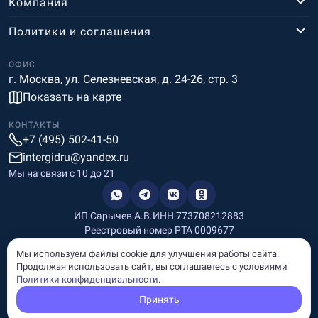
Компания
Политики и соглашения
ОФИС
г. Москва, ул. Селезневская, д. 24-26, стр. 3
Показать на карте
КОНТАКТЫ
+7 (495) 502-41-50
intergidru@yandex.ru
Мы на связи c 10 до 21
ИП Сарычев А.В.
ИНН 773708212883
Реестровый номер РТА 0009677
Разработка и дизайн
Мы используем файлы cookie для улучшения работы сайта.
Информация, размещённая на сайте, носит информационный
Продолжая использовать сайт, вы соглашаетесь с условиями
характер и не является рекламой и публичной офертой.
Политики конфиденциальности
.
© Copyright
InterGid Все права защищены.
Принять