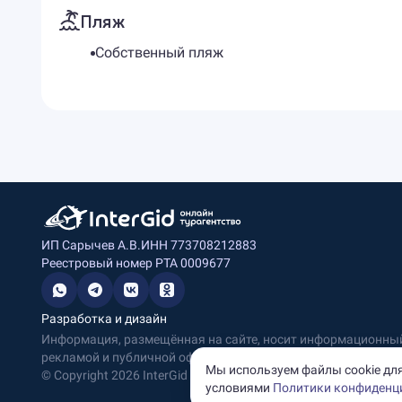
Пляж
Собственный пляж
ИП Сарычев А.В.
ИНН 773708212883
Реестровый номер РТА 0009677
Разработка и дизайн
Информация, размещённая на сайте, носит информационный 
рекламой и публичной офертой.
Мы используем файлы cookie для
© Copyright
2026
InterGid Все права защищены.
условиями
Политики конфиденц