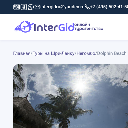
intergidru@yandex.ru
+7 (495) 502-41-5
Главная
/
Туры на Шри-Ланку
/
Негомбо
/
Dolphin Beach 