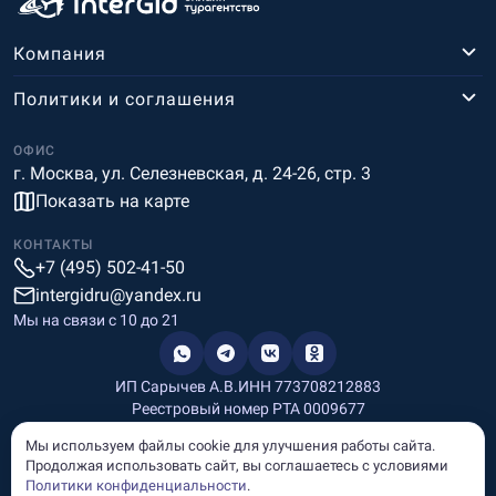
Компания
Политики и соглашения
ОФИС
г. Москва, ул. Селезневская, д. 24-26, стр. 3
Показать на карте
КОНТАКТЫ
+7 (495) 502-41-50
intergidru@yandex.ru
Мы на связи c 10 до 21
ИП Сарычев А.В.
ИНН 773708212883
Реестровый номер РТА 0009677
Разработка и дизайн
Мы используем файлы cookie для улучшения работы сайта.
Информация, размещённая на сайте, носит информационный
Продолжая использовать сайт, вы соглашаетесь с условиями
характер и не является рекламой и публичной офертой.
Политики конфиденциальности
.