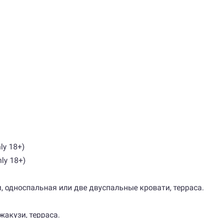
nly 18+)
nly 18+)
кв.м, односпальная или две двуспальные кровати, терраса.
джакузи, терраса.