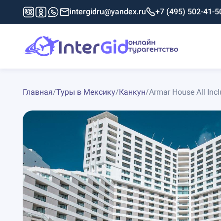
intergidru@yandex.ru
+7 (495) 502-41-5
Главная
/
Туры в Мексику
/
Канкун
/
Armar House All Inc