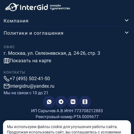
Компания
Политики и соглашения
ОФИС
г. Москва, ул. Селезневская, д. 24-26, стр. 3
Показать на карте
КОНТАКТЫ
+7 (495) 502-41-50
intergidru@yandex.ru
Мы на связи c 10 до 21
ИП Сарычев А.В.
ИНН 773708212883
Реестровый номер РТА 0009677
Разработка и дизайн
Мы используем файлы cookie для улучшения работы сайта.
Информация, размещённая на сайте, носит информационный
Продолжая использовать сайт, вы соглашаетесь с условиями