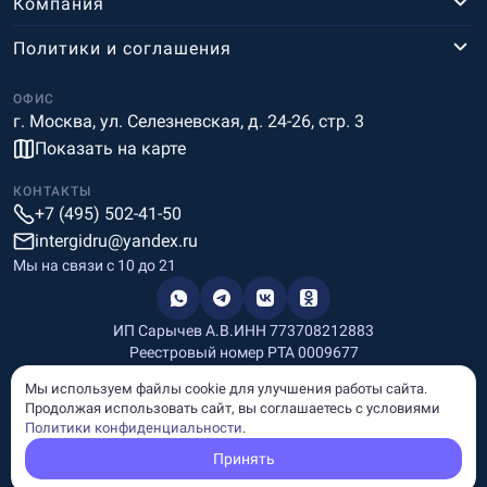
Компания
Политики и соглашения
ОФИС
г. Москва, ул. Селезневская, д. 24-26, стр. 3
Показать на карте
КОНТАКТЫ
+7 (495) 502-41-50
intergidru@yandex.ru
Мы на связи c 10 до 21
ИП Сарычев А.В.
ИНН 773708212883
Реестровый номер РТА 0009677
Разработка и дизайн
Мы используем файлы cookie для улучшения работы сайта.
Информация, размещённая на сайте, носит информационный
Продолжая использовать сайт, вы соглашаетесь с условиями
характер и не является рекламой и публичной офертой.
Политики конфиденциальности
.
© Copyright
InterGid Все права защищены.
Принять