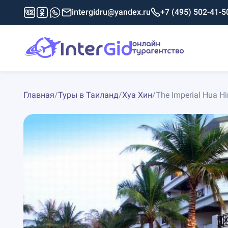
intergidru@yandex.ru
+7 (495) 502-41-5
Главная
/
Туры в Таиланд
/
Хуа Хин
/
The Imperial Hua Hi