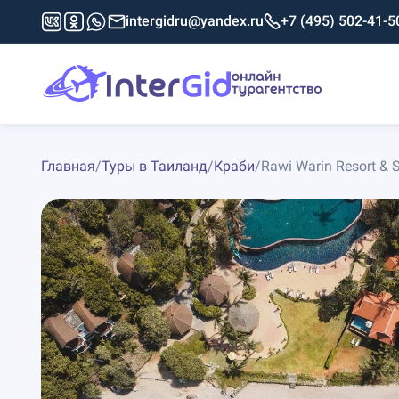
intergidru@yandex.ru
+7 (495) 502-41-5
Главная
/
Туры в Таиланд
/
Краби
/
Rawi Warin Resort & 