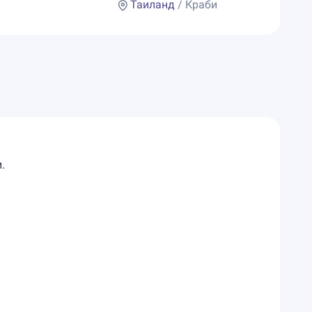
Таиланд
/ Краби
.