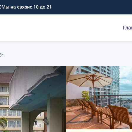
0
Мы на связи
с 10 до 21
Гла
3*