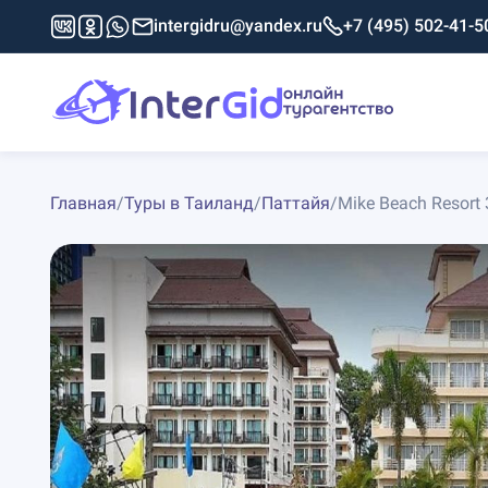
intergidru@yandex.ru
+7 (495) 502-41-5
Главная
/
Туры в Таиланд
/
Паттайя
/
Mike Beach Resort 