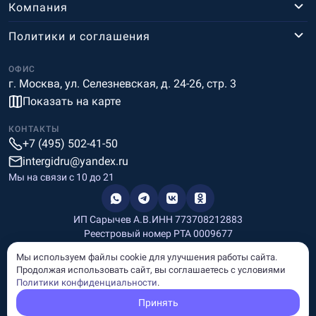
Компания
Политики и соглашения
ОФИС
г. Москва, ул. Селезневская, д. 24-26, стр. 3
Показать на карте
КОНТАКТЫ
+7 (495) 502-41-50
intergidru@yandex.ru
Мы на связи c 10 до 21
ИП Сарычев А.В.
ИНН 773708212883
Реестровый номер РТА 0009677
Разработка и дизайн
Мы используем файлы cookie для улучшения работы сайта.
Информация, размещённая на сайте, носит информационный
Продолжая использовать сайт, вы соглашаетесь с условиями
характер и не является рекламой и публичной офертой.
Политики конфиденциальности
.
© Copyright
InterGid Все права защищены.
Принять