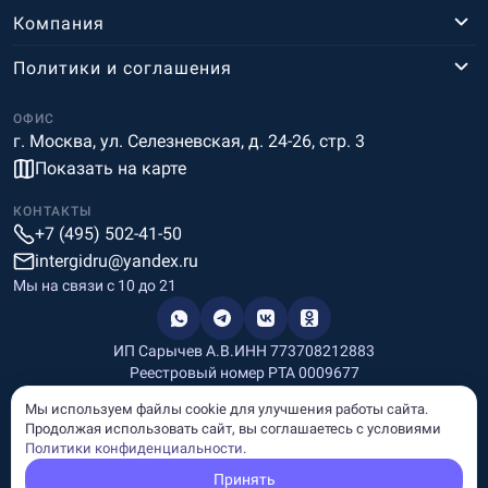
Компания
Политики и соглашения
ОФИС
г. Москва, ул. Селезневская, д. 24-26, стр. 3
Показать на карте
КОНТАКТЫ
+7 (495) 502-41-50
intergidru@yandex.ru
Мы на связи c 10 до 21
ИП Сарычев А.В.
ИНН 773708212883
Реестровый номер РТА 0009677
Разработка и дизайн
Мы используем файлы cookie для улучшения работы сайта.
Информация, размещённая на сайте, носит информационный
Продолжая использовать сайт, вы соглашаетесь с условиями
характер и не является рекламой и публичной офертой.
Политики конфиденциальности
.
© Copyright
InterGid Все права защищены.
Принять