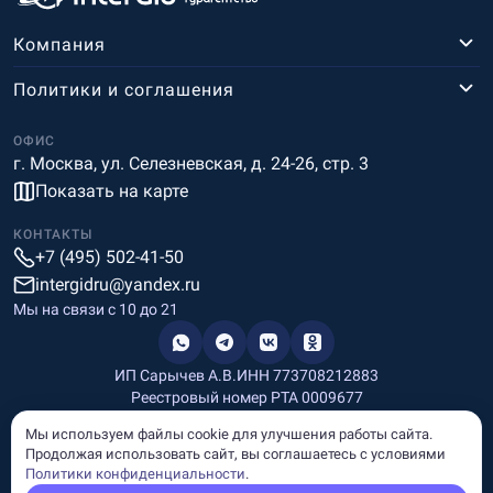
Компания
Политики и соглашения
ОФИС
г. Москва, ул. Селезневская, д. 24-26, стр. 3
Показать на карте
КОНТАКТЫ
+7 (495) 502-41-50
intergidru@yandex.ru
Мы на связи c 10 до 21
ИП Сарычев А.В.
ИНН 773708212883
Реестровый номер РТА 0009677
Разработка и дизайн
Мы используем файлы cookie для улучшения работы сайта.
Информация, размещённая на сайте, носит информационный
Продолжая использовать сайт, вы соглашаетесь с условиями
характер и не является рекламой и публичной офертой.
Политики конфиденциальности
.
© Copyright
InterGid Все права защищены.