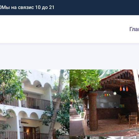
0
Мы на связи
с 10 до 21
Гла