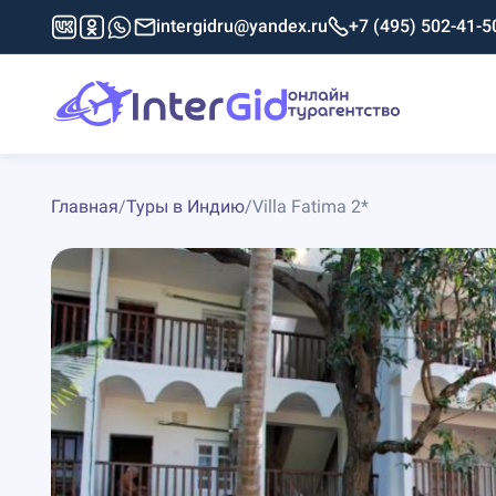
intergidru@yandex.ru
+7 (495) 502-41-5
Главная
/
Туры в Индию
/
Villa Fatima 2*