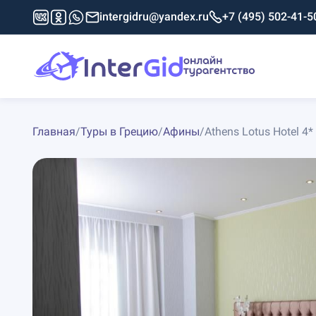
intergidru@yandex.ru
+7 (495) 502-41-5
Главная
/
Туры в Грецию
/
Афины
/
Athens Lotus Hotel 4*