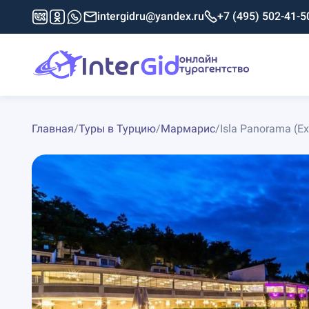
intergidru@yandex.ru
+7 (495) 502-41-5
Главная
/
Туры в Турцию
/
Мармарис
/
Isla Panorama (Ex